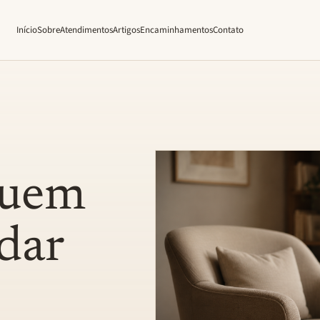
Início
Sobre
Atendimentos
Artigos
Encaminhamentos
Contato
quem
dar