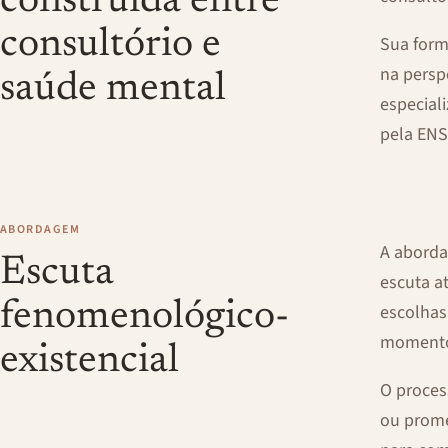
construída entre
consultório e
Sua form
na persp
saúde mental
especial
pela ENS
ABORDAGEM
A aborda
Escuta
escuta at
fenomenológico-
escolhas
momento
existencial
O proces
ou prome