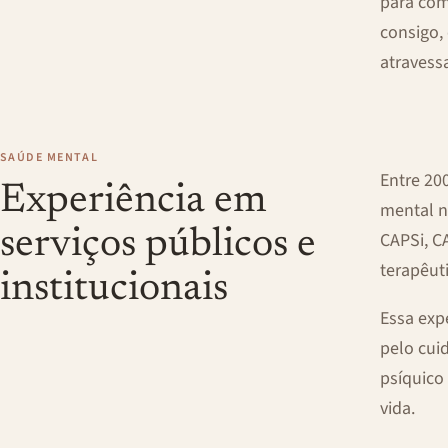
para com
consigo,
atravess
SAÚDE MENTAL
Entre 20
Experiência em
mental n
serviços públicos e
CAPSi, C
terapêut
institucionais
Essa exp
pelo cui
psíquico
vida.